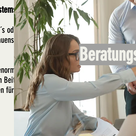
stems?
´s oder
auens -
Beratung
 enorme
n Beitrag
n für Sie