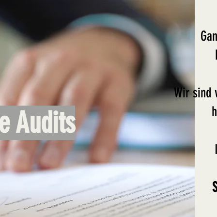
Gan
Wir sind 
h
e Audits
S