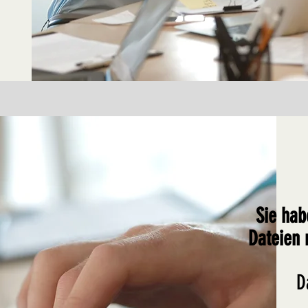
Sie hab
Dateien 
D