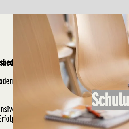
gsbedarf?
modern
Schul
ensive
rfolg