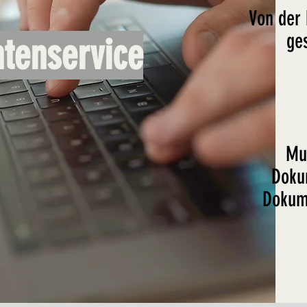
Von der 
ge
tenservice
Mu
Doku
Dokume